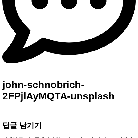
john-schnobrich-
2FPjlAyMQTA-unsplash
답글 남기기